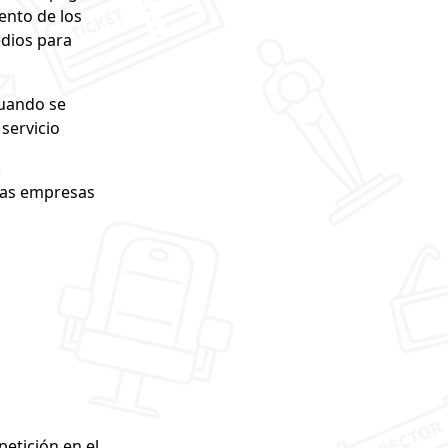
ento de los
edios para
cuando se
servicio
ras empresas
etición en el