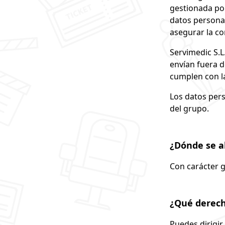
gestionada por
datos persona
asegurar la co
Servimedic S.L
envían fuera d
cumplen con la
Los datos per
del grupo.
¿Dónde se a
Con carácter g
¿Qué derech
Puedes dirigir