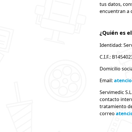
tus datos, con
encuentran a 
¿Quién es e
Identidad: Ser
C.I.F.: B145402
Domicilio socia
Email:
atenci
Servimedic S.
contacto inter
tratamiento de
correo
atenci