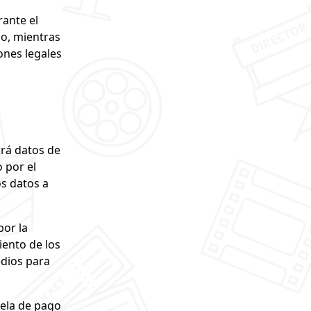
rante el
lo, mientras
ones legales
ará datos de
 por el
s datos a
por la
iento de los
edios para
rela de pago