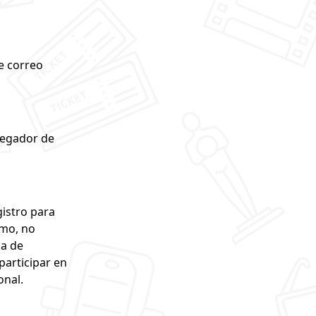
e correo
avegador de
gistro para
smo, no
ca de
participar en
onal.