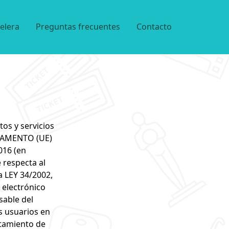
elera
Preguntas frecuentes
Contacto
os y servicios
EGLAMENTO (UE)
016 (en
e respecta al
la LEY 34/2002,
 electrónico
sable del
s usuarios en
atamiento de